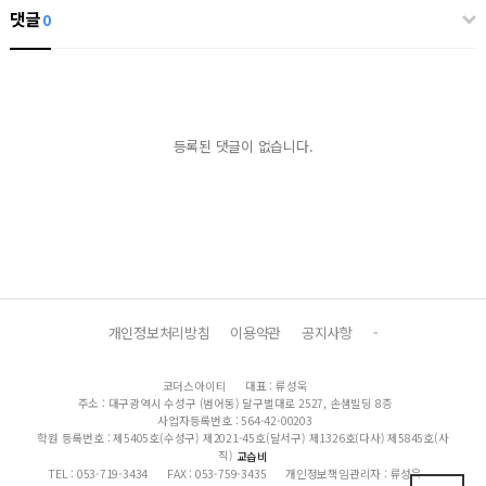
댓글
0
등록된 댓글이 없습니다.
개인정보처리방침
이용약관
공지사항
-
코더스아이티
대표 : 류성욱
주소 : 대구광역시 수성구 (범어동) 달구벌대로 2527, 손샘빌딩 8층
사업자등록번호 : 564-42-00203
학원 등록번호 : 제5405호(수성구) 제2021-45호(달서구) 제1326호(다사) 제5845호(사
직)
교습비
TEL : 053-719-3434
FAX : 053-759-3435
개인정보책임관리자 : 류성욱