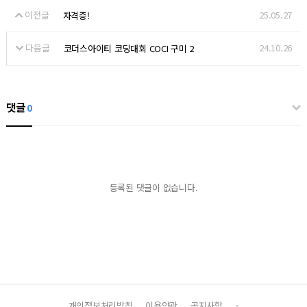
이전글
25.05.27
자격증!
다음글
24.10.26
코더스아이티 코딩대회 COCI 구미 2
댓글
0
등록된 댓글이 없습니다.
개인정보처리방침
이용약관
공지사항
-