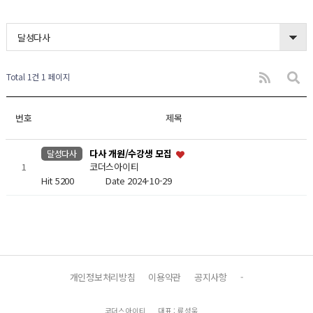
달성다사
Total 1건
1 페이지
번호
제목
다사 개원/수강생 모집
달성다사
1
코더스아이티
Hit 5200
Date 2024-10-29
개인정보처리방침
이용약관
공지사항
-
코더스아이티
대표 : 류성욱